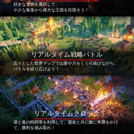
好きな文明を選択して、
小さな集落から偉大な王国を目指そう！
リアルタイム戦略バトル
広々とした世界マップで山脈や川をくぐり抜けながら、
バトルを繰り広げよう！
リアルタイムクロック
昼と夜の時間帯を利用して、盟友と共に敵に奇襲をかけ
て、勝利を掴み取れ！