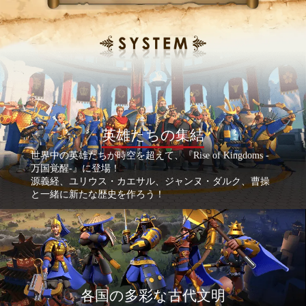
英雄たちの集結
世界中の英雄たちが時空を超えて、『Rise of Kingdoms -
万国覚醒-』に登場！
源義経、ユリウス・カエサル、ジャンヌ・ダルク、曹操
と一緒に新たな歴史を作ろう！
各国の多彩な古代文明